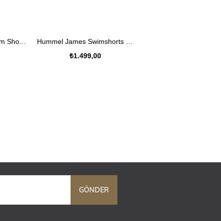
E
SEPETE EKLE
Hummel Hmlbonx Swim Shorts Çocuk Kirmizi Deniz Şortu
Hummel James Swimshorts Çocuk Turuncu Deniz Şortu
₺1.499,00
GÖNDER