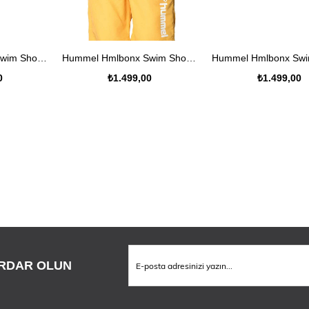
KLE
SEPETE EKLE
SEPETE EKL
Hummel Hmlbonx Swim Shorts Çocuk Renkli Deniz Şortu
Hummel Hmlbonx Swim Shorts Çocuk Renkli Deniz Şortu
0
₺1.499,00
₺1.499,00
RDAR OLUN