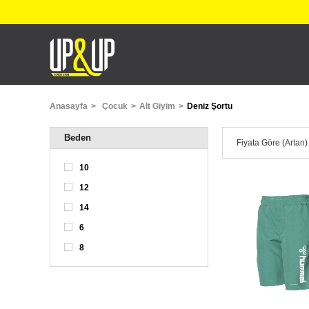
Anasayfa
Çocuk
Alt Giyim
Deniz Şortu
Beden
Fiyata Göre (Artan)
10
12
14
6
8