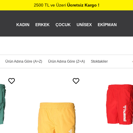
2500 TL ve Üzeri
Ücretsiz Kargo !
KADIN
ERKEK
ÇOCUK
UNISEX
EKIPMAN
Ürün Adına Göre (A>Z)
Ürün Adına Göre (Z<A)
Stoktakiler