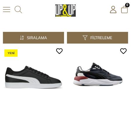
0
Unisex
SIRALAMA
FILTRELEME
YENI
ÜRÜN