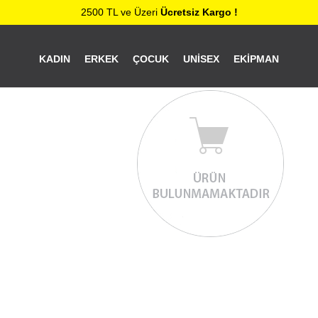
2500 TL ve Üzeri
Ücretsiz Kargo !
KADIN
ERKEK
ÇOCUK
UNISEX
EKIPMAN