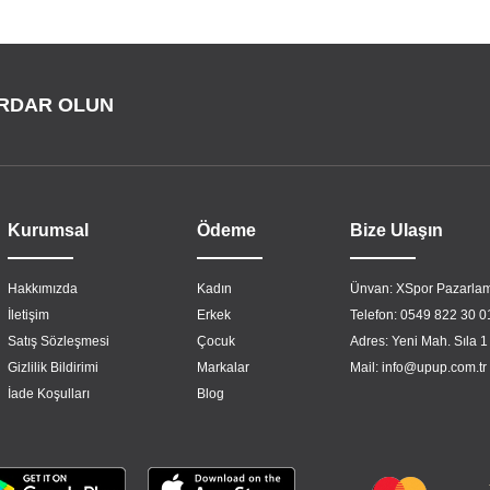
RDAR OLUN
Kurumsal
Ödeme
Bize Ulaşın
Hakkımızda
Kadın
Ünvan: XSpor Pazarlam
İletişim
Erkek
Telefon: 0549 822 30 0
Satış Sözleşmesi
Çocuk
Adres: Yeni Mah. Sıla 1
Gizlilik Bildirimi
Markalar
Mail:
info@upup.com.tr
İade Koşulları
Blog