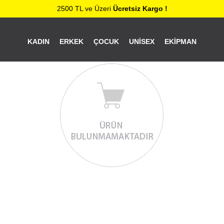
2500 TL ve Üzeri
Ücretsiz Kargo !
KADIN
ERKEK
ÇOCUK
UNISEX
EKIPMAN