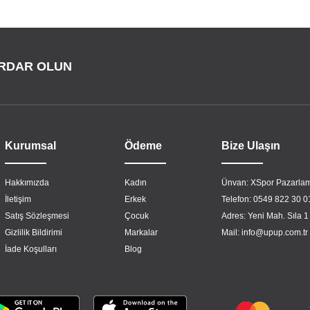
RDAR OLUN
Kurumsal
Ödeme
Bize Ulaşın
Hakkımızda
Kadın
Ünvan: XSpor Pazarlam
İletişim
Erkek
Telefon: 0549 822 30 0
Satış Sözleşmesi
Çocuk
Adres: Yeni Mah. Sıla 1
Gizlilik Bildirimi
Markalar
Mail:
info@upup.com.tr
İade Koşulları
Blog