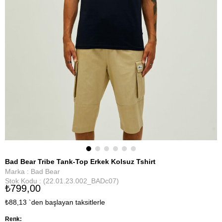
Bad Bear Tribe Tank-Top Erkek Kolsuz Tshirt
Marka
:
Bad Bear
Stok Kodu
(22.01.23.002_BADc07)
₺799,00
₺88,13
`den başlayan taksitlerle
Renk: