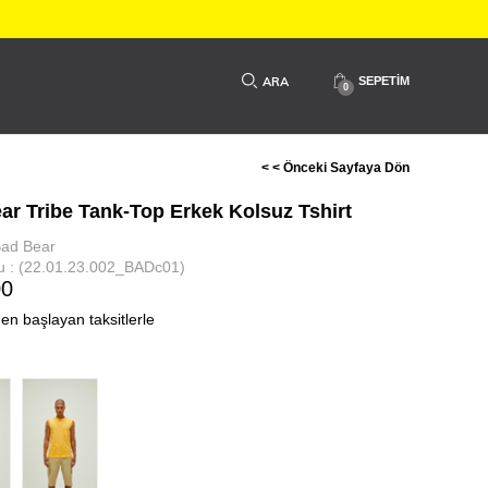
SEPETIM
0
< < Önceki Sayfaya Dön
ar Tribe Tank-Top Erkek Kolsuz Tshirt
ad Bear
u
(22.01.23.002_BADc01)
00
den başlayan taksitlerle