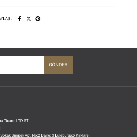
YLAŞ :
GÖNDER
a Ticaret LTD STİ
1
 Sokak Şimpek Apt. No:2 Daire: 3 Lüleburgaz/ Kırklareli