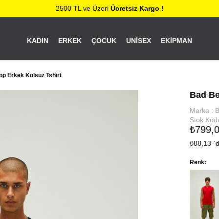
2500 TL ve Üzeri
Ücretsiz Kargo !
KADIN
ERKEK
ÇOCUK
UNISEX
EKIPMAN
op Erkek Kolsuz Tshirt
Bad Be
Marka
:
B
Stok Kod
₺799,
₺88,13
`
Renk: