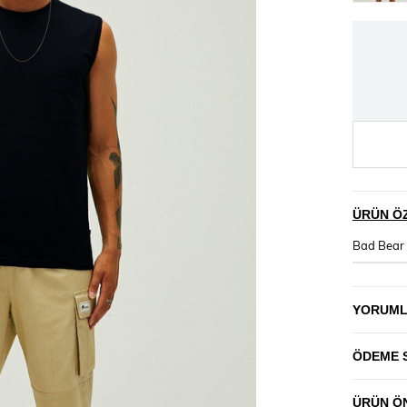
ÜRÜN ÖZ
Bad Bear 
YORUM
ÖDEME 
ÜRÜN ÖN