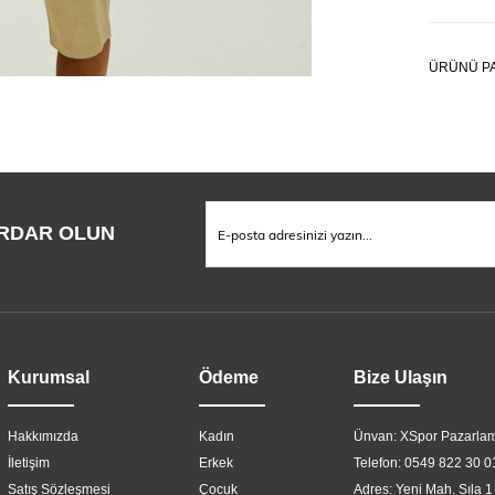
ÜRÜNÜ PA
RDAR OLUN
Kurumsal
Ödeme
Bize Ulaşın
Hakkımızda
Kadın
Ünvan: XSpor Pazarlam
İletişim
Erkek
Telefon: 0549 822 30 0
Satış Sözleşmesi
Çocuk
Adres: Yeni Mah. Sıla 1