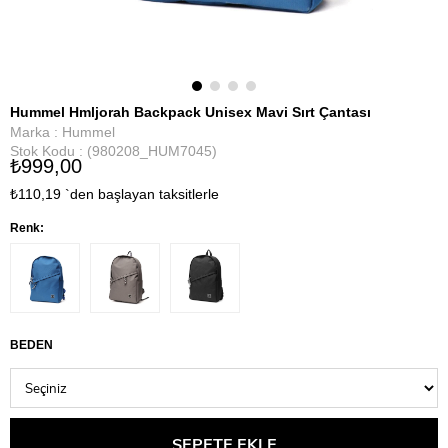
Hummel Hmljorah Backpack Unisex Mavi Sırt Çantası
Marka
:
Hummel
Stok Kodu
(980208_HUM7045)
₺999,00
₺110,19
`den başlayan taksitlerle
Renk:
BEDEN