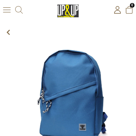
0
Hummel Hmljorah Backpack Unisex Mavi Sırt Çantası