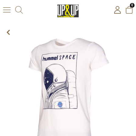
0
Hummel Hmlminter T-Shirt S/S Tee Çocuk Beyaz Tshirt