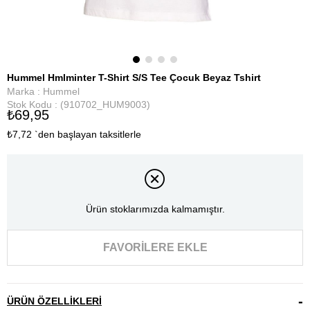
Hummel Hmlminter T-Shirt S/S Tee Çocuk Beyaz Tshirt
Marka
:
Hummel
Stok Kodu
(910702_HUM9003)
₺69,95
₺7,72
`den başlayan taksitlerle
Ürün stoklarımızda kalmamıştır.
FAVORILERE EKLE
ÜRÜN ÖZELLIKLERI