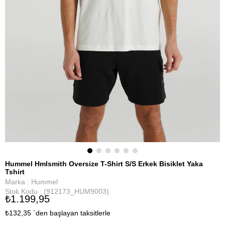
Hummel Hmlsmith Oversize T-Shirt S/S Erkek Bisiklet Yaka
Tshirt
Marka
:
Hummel
Stok Kodu
(912173_HUM9003)
₺1.199,95
₺132,35
`den başlayan taksitlerle