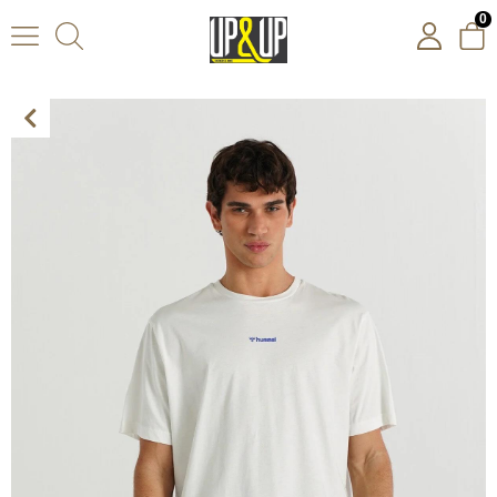
0
Hummel Hmlsmith Oversize T-Shirt S/S Erkek Bisiklet Yaka Tshirt