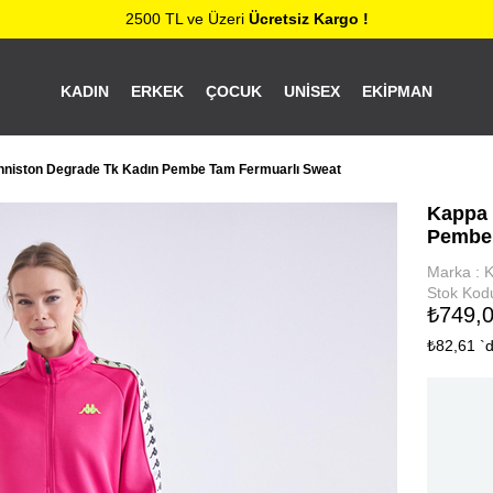
2500 TL ve Üzeri
Ücretsiz Kargo !
KADIN
ERKEK
ÇOCUK
UNISEX
EKIPMAN
niston Degrade Tk Kadın Pembe Tam Fermuarlı Sweat
Kappa 
Pembe 
Marka
:
Stok Kod
₺749,
₺82,61
`