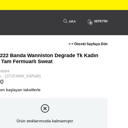
SEPETIM
0
< < Önceki Sayfaya Dön
222 Banda Wanniston Degrade Tk Kadın
Tam Fermuarlı Sweat
Kappa
u
(371F48W_KAPal9)
00
den başlayan taksitlerle
Ürün stoklarımızda kalmamıştır.