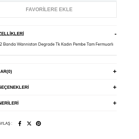
FAVORILERE EKLE
ELLIKLERI
2 Banda Wanniston Degrade Tk Kadın Pembe Tam Fermuarlı
LAR
(0)
SEÇENEKLERI
ERILERI
YLAŞ :