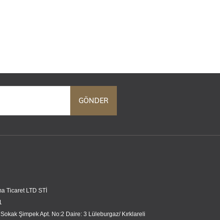
GÖNDER
a Ticaret LTD STİ
1
 Sokak Şimpek Apt. No:2 Daire: 3 Lüleburgaz/ Kırklareli