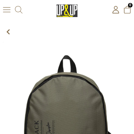
0
Lumberjack 2W Ames 2Pr Unisex Haki Sırt Çantası