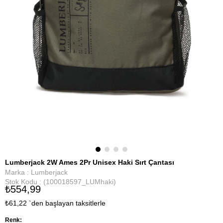
Lumberjack 2W Ames 2Pr Unisex Haki Sırt Çantası
Marka
:
Lumberjack
Stok Kodu
(100018597_LUMhaki)
₺554,99
₺61,22
`den başlayan taksitlerle
Renk: