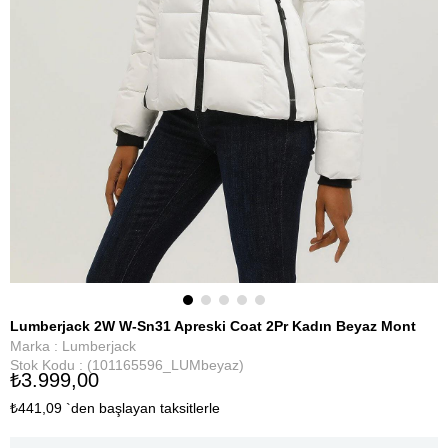
Lumberjack 2W W-Sn31 Apreski Coat 2Pr Kadın Beyaz Mont
Marka
:
Lumberjack
Stok Kodu
(101165596_LUMbeyaz)
₺3.999,00
₺441,09
`den başlayan taksitlerle