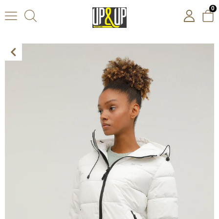
0
Lumberjack 2W W-Sn31 Apreski Coat 2Pr Kadın Beyaz Mont