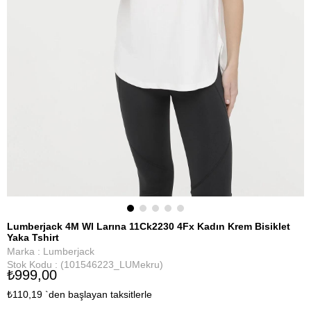
Lumberjack 4M Wl Larına 11Ck2230 4Fx Kadın Krem Bisiklet
Yaka Tshirt
Marka
:
Lumberjack
Stok Kodu
(101546223_LUMekru)
₺999,00
₺110,19
`den başlayan taksitlerle