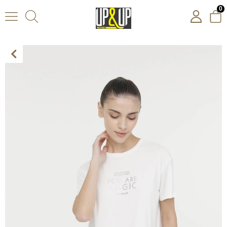
0
Lumberjack 4M Wl Larına 11Ck2230 4Fx Kadın Krem Bisiklet Yaka Tshirt