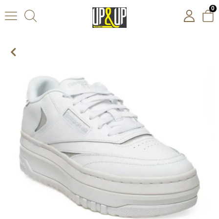
0
Reebok Club C Extra Kadın Beyaz Spor Ayakkabı