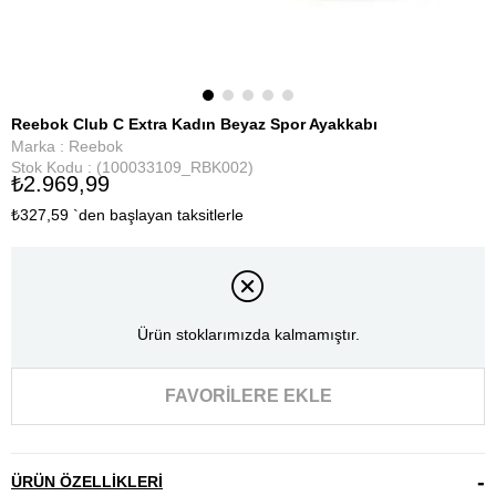
Reebok Club C Extra Kadın Beyaz Spor Ayakkabı
Marka
:
Reebok
Stok Kodu
(100033109_RBK002)
₺2.969,99
₺327,59
`den başlayan taksitlerle
Ürün stoklarımızda kalmamıştır.
FAVORILERE EKLE
ÜRÜN ÖZELLIKLERI