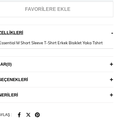
FAVORILERE EKLE
ELLIKLERI
ssential M Short Sleeve T-Shirt Erkek Bisiklet Yaka Tshirt
LAR
(0)
SEÇENEKLERI
ERILERI
YLAŞ :