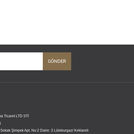
GÖNDER
a Ticaret LTD STİ
1
 Sokak Şimpek Apt. No:2 Daire: 3 Lüleburgaz/ Kırklareli