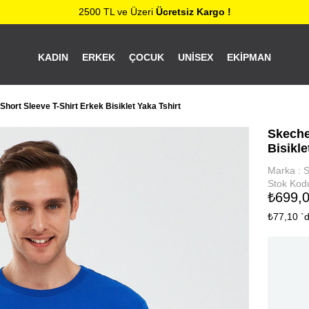
2500 TL ve Üzeri
Ücretsiz Kargo !
KADIN
ERKEK
ÇOCUK
UNISEX
EKIPMAN
hort Sleeve T-Shirt Erkek Bisiklet Yaka Tshirt
Skeche
Bisikle
Marka
:
S
Stok Kod
₺699,
₺77,10
`