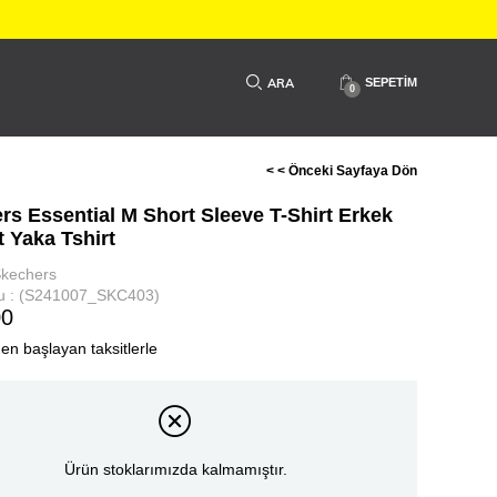
SEPETIM
0
< < Önceki Sayfaya Dön
rs Essential M Short Sleeve T-Shirt Erkek
t Yaka Tshirt
kechers
u
(S241007_SKC403)
00
den başlayan taksitlerle
Ürün stoklarımızda kalmamıştır.