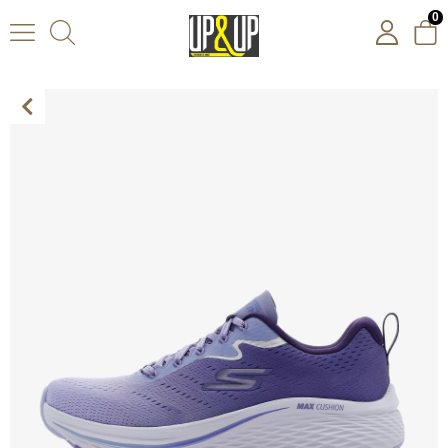
0
Skechers Max Cushioning Elite 2.0 - Superior Stride Kadın Spor Ayakkabı