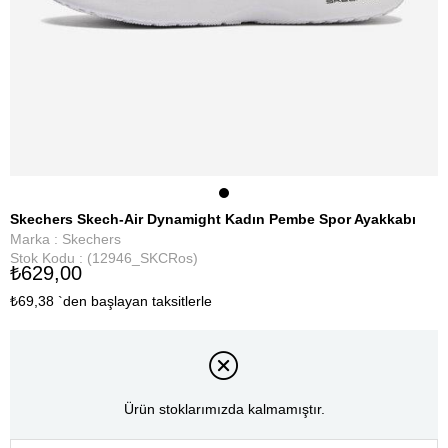
Skechers Skech-Air Dynamight Kadın Pembe Spor Ayakkabı
Marka
:
Skechers
Stok Kodu
(12946_SKCRos)
₺629,00
₺69,38
`den başlayan taksitlerle
Ürün stoklarımızda kalmamıştır.