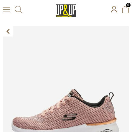
0
Skechers Skech-Air Dynamight Kadın Pembe Spor Ayakkabı