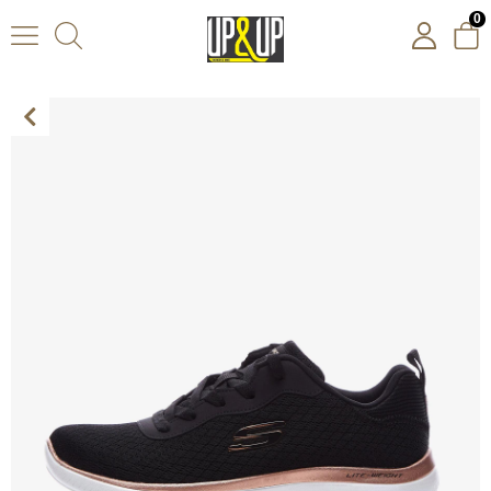
0
Skechers Summits Kadın Siyah Spor Ayakkabı