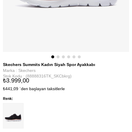
Skechers Summits Kadın Siyah Spor Ayakkabı
Marka
:
Skechers
Stok Kodu
(88888316TK_SKCbkrg)
₺3.999,00
₺441,09
`den başlayan taksitlerle
Renk: