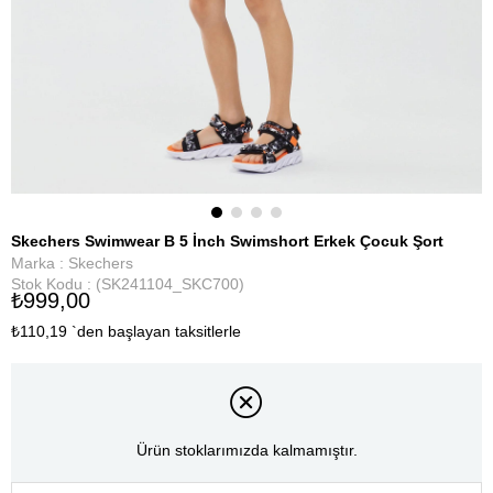
Skechers Swimwear B 5 İnch Swimshort Erkek Çocuk Şort
Marka
:
Skechers
Stok Kodu
(SK241104_SKC700)
₺999,00
₺110,19
`den başlayan taksitlerle
Ürün stoklarımızda kalmamıştır.