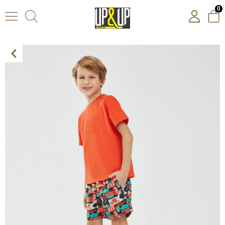
0
Skechers Swimwear B 5 İnch Swimshort Erkek Çocuk Şort