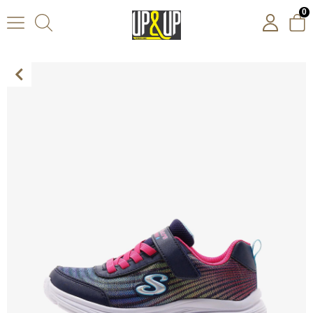
0
Skechers Wavy Lites - Hydro Crush Kız Çocuk Lacivert Spor Ayakkabı