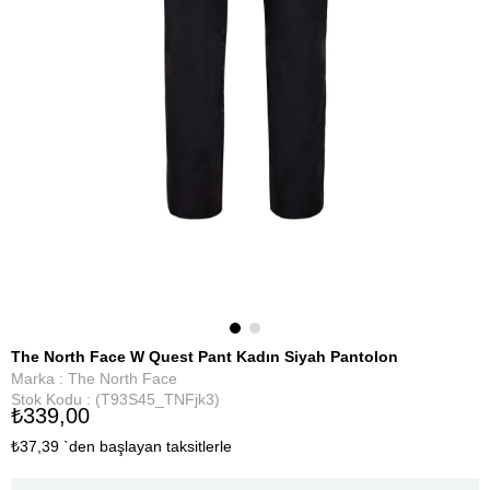
The North Face W Quest Pant Kadın Siyah Pantolon
Marka
:
The North Face
Stok Kodu
(T93S45_TNFjk3)
₺339,00
₺37,39
`den başlayan taksitlerle