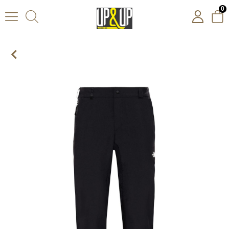
0
The North Face W Quest Pant Kadın Siyah Pantolon